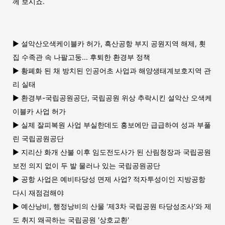
께 보시죠.
▶ 설악산오색케이블카 허가, 흑산공항 부지 공원지역 해제, 횟
집 수족관 속 나팔고둥... 후퇴한 환경부 정책
▶ 황폐화 된 채 방치된 인공어초 사업과 해양생태계보호지역 관
리 실태
▶ 환경부-국립공원공단, 국립공원 위상 추락시킨 설악산 오색케
이블카 사업 허가
▶ 실제 잘피복원 사업 부실한데도 홍보에만 급급하여 성과 부풀
린 국립공원공단
▶ 지리산 화개 산불 이후 임도전도사가 된 산림청장과 국립공원
보전 의지 없이 두 발 물러나 있는 국립공원공단
▶ 공항 사업은 예비타당성 면제 사업? 적자투성이인 지방공항
다시 재점검해야
▶ 예산낭비, 행정낭비의 산물 '제3차 국립공원 타당성조사'와 제
도 취지 왜곡하는 국립공원 '상호교환'